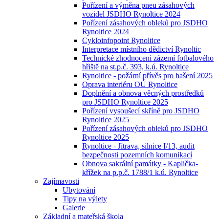
Pořízení a výměna pneu zásahových
vozidel JSDHO Rynoltice 2024
Pořízení zásahových obleků pro JSDHO
Rynoltice 2024
Cykloinfopoint Rynoltice
Interpretace místního dědictví Rynoltic
Technické zhodnocení zázemí fotbalového
hřiště na st.p.č. 393, k.ú. Rynoltice
Rynoltice - požární přívěs pro hašení 2025
Oprava interiéru OÚ Rynoltice
Doplnění a obnova věcných prostředků
pro JSDHO Rynoltice 2025
Pořízení vysoušecí skříně pro JSDHO
Rynoltice 2025
Pořízení zásahových obleků pro JSDHO
Rynoltice 2025
Rynoltice - Jítrava, silnice I/13, audit
bezpečnosti pozemních komunikací
Obnova sakrální památky - Kaplička-
křížek na p.p.č. 1788/1 k.ú. Rynoltice
Zajímavosti
Ubytování
Tipy na výlety
Galerie
Základní a mateřská škola