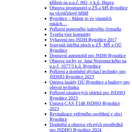
křížem na p.p.č. 892, v k.ú. Jítrava
Obnova prostranství u ZŠ a MŠ Rynoltice
na víceúčelové hřiště
Rynoltice – Máme to ve vlastních
rukách…
Pořízení ponorného kalového čerpadla
Tvorba vize komunity
Vybavení pro JSDH Rynoltice 2017
Souvislá údržba ploch u ZŠ, MŠ a OÚ
Rynoltice
Dopravní automobil pro JSDH Rynoltice
Obnova sochy sv. Jana Nepomuckého na
p.p.č. 1677⁄3 k.ú. Rynoltice
Pořízení a doplnění dýchací techniky pro
JSDHO Rynoltice 2023
Oprava fasády OÚ Rynoltice a budovy pro
obecní techniku
Pořízení zásahových obleků pro JSDHO
Rynoltice 2023
Úprava CAS T148 JSDHO Rynoltice
2023
Revitalizace veřejného osvětlení v obci
Rynoltice
Doplnění a obnova věcných prostředků
pro JSDHO Rynoltice 2024