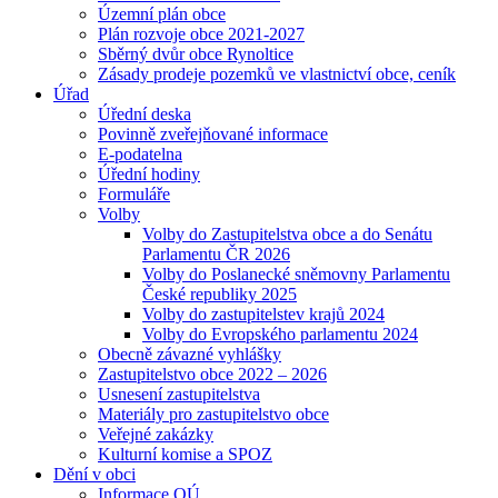
Územní plán obce
Plán rozvoje obce 2021-2027
Sběrný dvůr obce Rynoltice
Zásady prodeje pozemků ve vlastnictví obce, ceník
Úřad
Úřední deska
Povinně zveřejňované informace
E-podatelna
Úřední hodiny
Formuláře
Volby
Volby do Zastupitelstva obce a do Senátu
Parlamentu ČR 2026
Volby do Poslanecké sněmovny Parlamentu
České republiky 2025
Volby do zastupitelstev krajů 2024
Volby do Evropského parlamentu 2024
Obecně závazné vyhlášky
Zastupitelstvo obce 2022 – 2026
Usnesení zastupitelstva
Materiály pro zastupitelstvo obce
Veřejné zakázky
Kulturní komise a SPOZ
Dění v obci
Informace OÚ