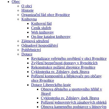
Obec
O obci
Historie
Organizační řád obce Rynoltice
Knihovna
Knihovní řád
Ceník služeb
Web knihovny
On-line katalog knihovny
Zájmová sdružení
Odpadové hospodářství
Pohřebnictví
Dotace
Revitalizace veřejného osvětlení v obci Rynoltice
Zvýšení bezpečnosti dopravy v Rynolticích
Rekonstrukce požární zbrojnice Rynoltice
Cyklostezka sv. Zdislavy, úsek Jítrava
Pořízení kompostérů a štěpkovače pro občany
obce Rynoltice
Dotace Libereckého kraje
Obnova dětského a sportovního hřiště v
Jítravě
Cyklostezka sv. Zdislavy, úsek Jítrava
Pořízení jednovrstvých zásahových obleků
Obnova kamenného podstavce s litinovým