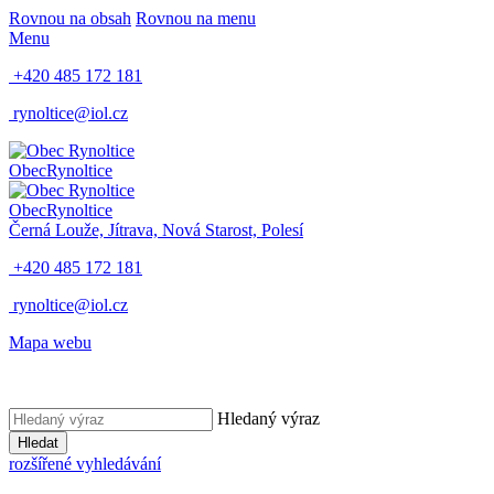
Rovnou na obsah
Rovnou na menu
Menu
+420 485 172 181
rynoltice@iol.cz
Obec
Rynoltice
Obec
Rynoltice
Černá Louže, Jítrava, Nová Starost, Polesí
+420 485 172 181
rynoltice@iol.cz
Mapa webu
Hledaný výraz
Hledat
rozšířené vyhledávání