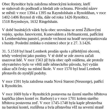
Obec Rynoltice byla založena německými kolonisty, kteří
se stahovali do podhradí a hledali zde ochranu. Původní název
se měnil: v roce 1394 a 1395 na Rayndolshain a Rynoldihan, v roce
1402-1406 Reynol di villa, dále od roku 1426 Rynolticz,
1518 Reynshoyn, 1632 Ringelshain.
V době husitských válek byla obec srovnána se zemí Žižkovými
vojsky, spolus Janovicemi, Kunevaldem a Heřmanicemi, patřícími
k Lemberskému panství, protože vrchnost na hradě nesympatizovala
s husity. Poslední zmínka o existenci obce je z 27. 3.1426.
31. 5.1518 byl hrad Lemberk prodán spolu s přilehlými obcemi,
tehdy vedenými jako pustiny. V té době se zde znovu začali
usazovat lidé. V roce 1563 již byla obec opět osídlena, ale protože
obyvatelstvo bylo ve větší míře německého původu, byl vydán
zákaz učit česky na místní škole. V roce 1570 byl hrad Lemberk
přestavěn do nynější podoby.
V roce 1591 byla založena osada Nová Starost (Neusorge), patřící
k Rynolticím.
V roce 1669 byla v Rynolticích postavena na území starého hřbitova
kaplička (dnes kostel sv. Barbory) a v roce 1701 kolem starého
hřbitova postavena zeď. V roce 1745-1748 byla kaple přestavěna
na barokní kostel, rozšířena a byla přistavěna věž na severní straně