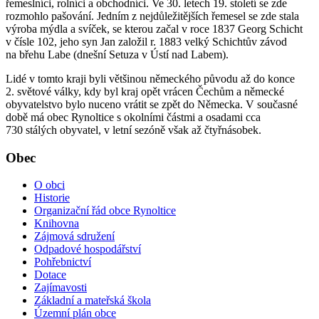
řemeslníci, rolníci a obchodníci. Ve 30. letech 19. století se zde
rozmohlo pašování. Jedním z nejdůležitějších řemesel se zde stala
výroba mýdla a svíček, se kterou začal v roce 1837 Georg Schicht
v čísle 102, jeho syn Jan založil r. 1883 velký Schichtův závod
na břehu Labe (dnešní Setuza v Ústí nad Labem).
Lidé v tomto kraji byli většinou německého původu až do konce
2. světové války, kdy byl kraj opět vrácen Čechům a německé
obyvatelstvo bylo nuceno vrátit se zpět do Německa. V současné
době má obec Rynoltice s okolními částmi a osadami cca
730 stálých obyvatel, v letní sezóně však až čtyřnásobek.
Obec
O obci
Historie
Organizační řád obce Rynoltice
Knihovna
Zájmová sdružení
Odpadové hospodářství
Pohřebnictví
Dotace
Zajímavosti
Základní a mateřská škola
Územní plán obce