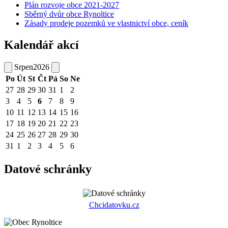
Plán rozvoje obce 2021-2027
Sběrný dvůr obce Rynoltice
Zásady prodeje pozemků ve vlastnictví obce, ceník
Kalendář akcí
Srpen
2026
Po
Út
St
Čt
Pá
So
Ne
27
28
29
30
31
1
2
3
4
5
6
7
8
9
10
11
12
13
14
15
16
17
18
19
20
21
22
23
24
25
26
27
28
29
30
31
1
2
3
4
5
6
Datové schránky
Chcidatovku.cz