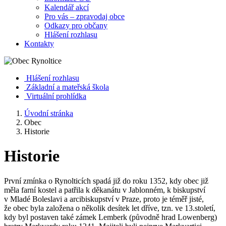
Kalendář akcí
Pro vás – zpravodaj obce
Odkazy pro občany
Hlášení rozhlasu
Kontakty
Hlášení rozhlasu
Základní a mateřská škola
Virtuální prohlídka
Úvodní stránka
Obec
Historie
Historie
První zmínka o Rynolticích spadá již do roku 1352, kdy obec již
měla farní kostel a patřila k děkanátu v Jablonném, k biskupství
v Mladé Boleslavi a arcibiskupství v Praze, proto je téměř jisté,
že obec byla založena o několik desítek let dříve, tzn. ve 13.století,
kdy byl postaven také zámek Lemberk (původně hrad Lowenberg)