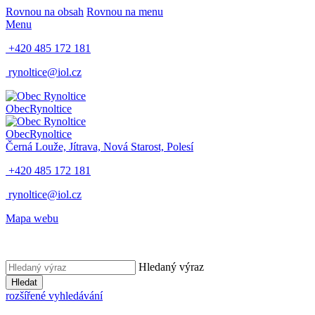
Rovnou na obsah
Rovnou na menu
Menu
+420 485 172 181
rynoltice@iol.cz
Obec
Rynoltice
Obec
Rynoltice
Černá Louže, Jítrava, Nová Starost, Polesí
+420 485 172 181
rynoltice@iol.cz
Mapa webu
Hledaný výraz
Hledat
rozšířené vyhledávání