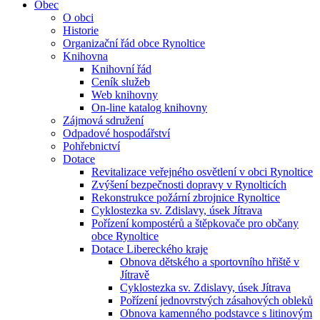
Obec
O obci
Historie
Organizační řád obce Rynoltice
Knihovna
Knihovní řád
Ceník služeb
Web knihovny
On-line katalog knihovny
Zájmová sdružení
Odpadové hospodářství
Pohřebnictví
Dotace
Revitalizace veřejného osvětlení v obci Rynoltice
Zvýšení bezpečnosti dopravy v Rynolticích
Rekonstrukce požární zbrojnice Rynoltice
Cyklostezka sv. Zdislavy, úsek Jítrava
Pořízení kompostérů a štěpkovače pro občany
obce Rynoltice
Dotace Libereckého kraje
Obnova dětského a sportovního hřiště v
Jítravě
Cyklostezka sv. Zdislavy, úsek Jítrava
Pořízení jednovrstvých zásahových obleků
Obnova kamenného podstavce s litinovým