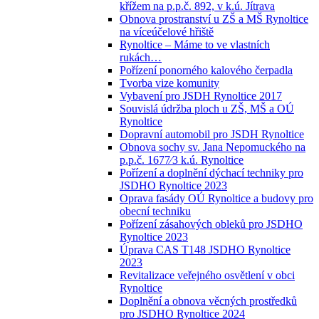
křížem na p.p.č. 892, v k.ú. Jítrava
Obnova prostranství u ZŠ a MŠ Rynoltice
na víceúčelové hřiště
Rynoltice – Máme to ve vlastních
rukách…
Pořízení ponorného kalového čerpadla
Tvorba vize komunity
Vybavení pro JSDH Rynoltice 2017
Souvislá údržba ploch u ZŠ, MŠ a OÚ
Rynoltice
Dopravní automobil pro JSDH Rynoltice
Obnova sochy sv. Jana Nepomuckého na
p.p.č. 1677⁄3 k.ú. Rynoltice
Pořízení a doplnění dýchací techniky pro
JSDHO Rynoltice 2023
Oprava fasády OÚ Rynoltice a budovy pro
obecní techniku
Pořízení zásahových obleků pro JSDHO
Rynoltice 2023
Úprava CAS T148 JSDHO Rynoltice
2023
Revitalizace veřejného osvětlení v obci
Rynoltice
Doplnění a obnova věcných prostředků
pro JSDHO Rynoltice 2024