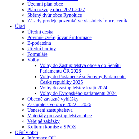
Územní plán obce
Plán rozvoje obce 2021-2027
Sběrný dvůr obce Rynoltice
Zásady prodeje pozemků ve vlastnictví obce, ceník
Úřad
Úřední deska
Povinně zveřejňované informace
E-podatelna
Úřední hodiny
Formuláře
Volby
Volby do Zastupitelstva obce a do Senátu
Parlamentu ČR 2026
Volby do Poslanecké sněmovny Parlamentu
České republiky 2025
Volby do zastupitelstev krajů 2024
Volby do Evropského parlamentu 2024
Obecně závazné vyhlášky
Zastupitelstvo obce 2022 – 2026
Usnesení zastupitelstva
Materiály pro zastupitelstvo obce
Veřejné zakázky
Kulturní komise a SPOZ
Dění v obci
Informace OÚ