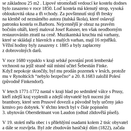
se základnou 25 m2 . Lipové stromořadí vedoucí ke kostelu dodnes
bylo zasazeno v roce 1850. Loď kostela má klenutý strop, vysoká
obloukovitá okna a tři vchody. Za povšimnutí stojí tři fresky
na klenbě od neznámého autora (italská škola), které oslavují
patronku kostela sv.Barboru. Nejcennější je obraz na pravém
bočním oltáři, který maloval Josef Raisner, ten však neodborným
restaurováním ztratil na ceně. Muzikantská kruchta má varhany,
které se skládají z hlavních a malých varhan, mají 16 rejstříků.
Věžní hodiny byly zasazeny r. 1885 a byly zaplaceny
z dobrovolných darů.
V roce 1680 vypuklo v kraji selské povstání proti lemberské
vrchnosti na jejíž straně stál místní učitel Šebestián Finke.
Když nepokoje skončily, byl mu prodán pozemek v lesích, protože
mu v Rynolticích “nebylo bezpečno“ a 20. 8.1683 založil Polesí
(původně Finkendorf).
V letech 1771-1772 nastal v kraji hlad po sedmileté válce s Prusy,
kteří zdejší kraj vyplenili a zdejší obyvatelé byli nuceni jíst
brambory, které sem Prusové dovezli a původně byly určeny jako
krmivo pro dobytek. V těchto letech byl v čísle popisném
3. ubytován Oberstleitnant von Laudon (odtud zlidovělá píseň).
V 19. století měla obec i s přilehlýmí osadami kolem 2 tisíc obyvatel
a dále se rozvíjela. Byl zde zbudován hasičský dům (1822), začala