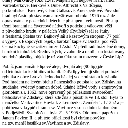
bratry Markvardy roku 1241. Majiteli byli nejprve Markvartici,
Vartenberkové, Berkové z Dubé, Albrecht z Valdštejna,
po konfiskaci Bredové, Clam-Gallasové, Auersperkové. Původní
hrad byl často přestavován a rozšiřován od roku 1976 rozsáhle
opravován a v posledních letech je přístupen i veřejnosti. Přístup
třemi branami na čtvercové nádvoří s gotickou válcovou věží
z původního hradu, v palácích Velký (Rytířský) sál se štuky
a freskami, jídelna tzv. Bajkový sál s kazetovým stropem (77 polí
s výjevy z Ezopových bajek), barokní kaple sv.Ducha, pod věží
Černá kuchyně se zařízením ze 17.stol. V předhradí hrázděné domy,
barokní letohrádek Bredovských, v zahradě a okolí jsou instalovány
soudobé plastiky, objekt je užíván Okresním muzeem v České Lípě.
Poblíž jsou památné lipové aleje, dvojitá alej (90 lip) jde
od letohrádku ke hřbitovní kapli. Další lípy lemují silnici po hrázi
rybníka z obce Lvová. Jednoduchá alej vede od statku k rybníku.
Pod hradem ne levém břehu Panenského potoka je tzv. Zdislavina
studánka, vydatný pramen dobré, údajně léčivé vody s empírovým
gloriolem z r. 1862, nově opravený při příležitosti svatořečení
blahoslavené Zdislavy, která zde žila a působila ve 13. stol. Byla to
manželka Markvartice Havla I. z Lemberka. Zemřela 1. 1.1252 a je
pohřbena v kryptě chrámu sv. Vavřince v sousedním Jablonném
v Podještědí. Svatořečena byla 21. 5.1995 v Olomouci papežem
Janem Pavlem II. a při této příležitosti byl chrám povýšen
na tzv. menší basiliku sv.Vavřince a sv. Zdislavy.