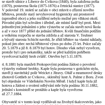
se stavět silnice z Liberce do Cvikova (1840), byla založena pošta
(1870), postavena škola (1875-1876) a četnická stanice (1877).
V polovině 19. století se začalo v obci mluvit o zřízení nového
hřbitova, protože starý nevyhovoval hygienicky ani prostorově
(uprostřed obce) a jeho rozšíření nebylo možné pro vlhkost okolí.
Původní plán byl schválen i úředně, ale místní farář byl proti. Mezi
jednotlivými jednáními o jeho výstavbu se začala stavět nová škola
a až v roce 1877 přišel do jednání hřbitov. Kvůli finančním potížím
a velkému rozpočtu se stavba zdržela a až starosta V. Teubner
a bývalý starosta Schicht navrhli, že zřídí hřbitov na vlastní náklady,
pokud jim obec nechá hřbitovní výnos po dobu 25 let. Práce začaly
20. 5.1879 a již 8. 8.1879 byl hotov. Dlouho však nebyl vysvěcen,
protože byl i pro nekatolíky, takže se před každým pohřbem
vysvěcoval každý hrob zvlášť. Otevřen byl 5.11.1879.
4. 8.1881 byla manželi Prokopovými podána žádost o povolení
výstavby rodinné hrobky. Kaple byla postavena v gotickém stylu,
stavěl ji stavitelský polír Weickrt z Jítravy. Oltář a mramorové desky
zhotovil Gottlieb ze Cvikova , skleněný lustr A. Palme z Boru. Zvon
byl objednán ve Vídeňském Novém Městě. I když kaple byla již
hotova a žádost o svolení odbývání mše byla podána 30.11.1882,
jednání s konsistoří se protáhlo a kaple byla vysvěcena
až 27.7.1884.
Obyvatelé si v tomto kraji vydělávali na živobytí tkalcovstvím, jako