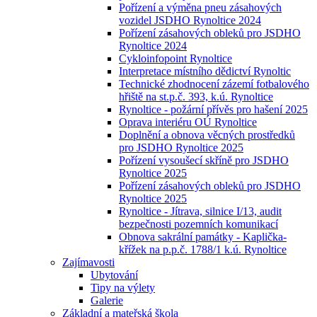
Pořízení a výměna pneu zásahových
vozidel JSDHO Rynoltice 2024
Pořízení zásahových obleků pro JSDHO
Rynoltice 2024
Cykloinfopoint Rynoltice
Interpretace místního dědictví Rynoltic
Technické zhodnocení zázemí fotbalového
hřiště na st.p.č. 393, k.ú. Rynoltice
Rynoltice - požární přívěs pro hašení 2025
Oprava interiéru OÚ Rynoltice
Doplnění a obnova věcných prostředků
pro JSDHO Rynoltice 2025
Pořízení vysoušecí skříně pro JSDHO
Rynoltice 2025
Pořízení zásahových obleků pro JSDHO
Rynoltice 2025
Rynoltice - Jítrava, silnice I/13, audit
bezpečnosti pozemních komunikací
Obnova sakrální památky - Kaplička-
křížek na p.p.č. 1788/1 k.ú. Rynoltice
Zajímavosti
Ubytování
Tipy na výlety
Galerie
Základní a mateřská škola