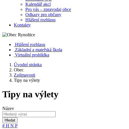
Kalendář akcí
Pro vás – zpravodaj obce
Odkazy pro občany
Hlášení rozhlasu
Kontakty
Hlášení rozhlasu
Základní a mateřská škola
Virtuální prohlídka
Úvodní stránka
Obec
Zajímavosti
Tipy na výlety
Tipy na výlety
Název
Hledat
#
H
N
P