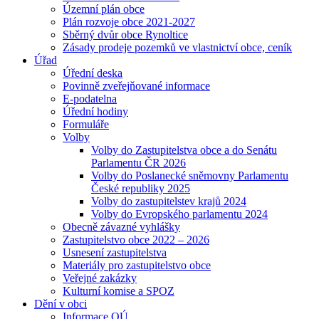
Územní plán obce
Plán rozvoje obce 2021-2027
Sběrný dvůr obce Rynoltice
Zásady prodeje pozemků ve vlastnictví obce, ceník
Úřad
Úřední deska
Povinně zveřejňované informace
E-podatelna
Úřední hodiny
Formuláře
Volby
Volby do Zastupitelstva obce a do Senátu
Parlamentu ČR 2026
Volby do Poslanecké sněmovny Parlamentu
České republiky 2025
Volby do zastupitelstev krajů 2024
Volby do Evropského parlamentu 2024
Obecně závazné vyhlášky
Zastupitelstvo obce 2022 – 2026
Usnesení zastupitelstva
Materiály pro zastupitelstvo obce
Veřejné zakázky
Kulturní komise a SPOZ
Dění v obci
Informace OÚ