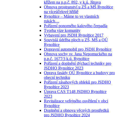
křížem na p.p.č. 892, v k.ú. Jítrava
Obnova prostranství u ZŠ a MŠ Rynoltice
na víceúčelové hřiště
Rynoltice – Máme to ve vlastních
rukách…
Pořízení ponorného kalového čerpadla
Tvorba vize komunity
Vybavení pro JSDH Rynoltice 2017
Souvislá údržba ploch u ZŠ, MŠ a OÚ
Rynoltice
Dopravní automobil pro JSDH Rynoltice
Obnova sochy sv. Jana Nepomuckého na
p.p.č. 1677⁄3 k.ú. Rynoltice
Pořízení a doplnění dýchací techniky pro
JSDHO Rynoltice 2023
Oprava fasády OÚ Rynoltice a budovy pro
obecní techniku
Pořízení zásahových obleků pro JSDHO
Rynoltice 2023
Úprava CAS T148 JSDHO Rynoltice
2023
Revitalizace veřejného osvětlení v obci
Rynoltice
Doplnění a obnova věcných prostředků
pro JSDHO Rynoltice 2024