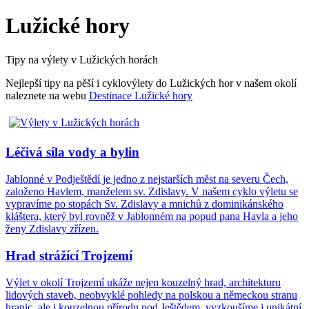
Lužické hory
Tipy na výlety v Lužických horách
Nejlepší tipy na pěší i cyklovýlety do Lužických hor v našem okolí
naleznete na webu
Destinace Lužické hory
Léčivá síla vody a bylin
Jablonné v Podještědí je jedno z nejstarších měst na severu Čech,
založeno Havlem, manželem sv. Zdislavy. V našem cyklo výletu se
vypravíme po stopách Sv. Zdislavy a mnichů z dominikánského
kláštera, který byl rovněž v Jablonném na popud pana Havla a jeho
ženy Zdislavy zřízen.
Hrad strážící Trojzemí
Výlet v okolí Trojzemí ukáže nejen kouzelný hrad, architekturu
lidových staveb, neobvyklé pohledy na polskou a německou stranu
hranic, ale i kouzelnou přírodu pod Ještědem, vyzkoušíme i unikátní