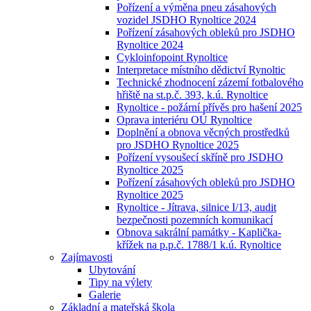
Pořízení a výměna pneu zásahových
vozidel JSDHO Rynoltice 2024
Pořízení zásahových obleků pro JSDHO
Rynoltice 2024
Cykloinfopoint Rynoltice
Interpretace místního dědictví Rynoltic
Technické zhodnocení zázemí fotbalového
hřiště na st.p.č. 393, k.ú. Rynoltice
Rynoltice - požární přívěs pro hašení 2025
Oprava interiéru OÚ Rynoltice
Doplnění a obnova věcných prostředků
pro JSDHO Rynoltice 2025
Pořízení vysoušecí skříně pro JSDHO
Rynoltice 2025
Pořízení zásahových obleků pro JSDHO
Rynoltice 2025
Rynoltice - Jítrava, silnice I/13, audit
bezpečnosti pozemních komunikací
Obnova sakrální památky - Kaplička-
křížek na p.p.č. 1788/1 k.ú. Rynoltice
Zajímavosti
Ubytování
Tipy na výlety
Galerie
Základní a mateřská škola