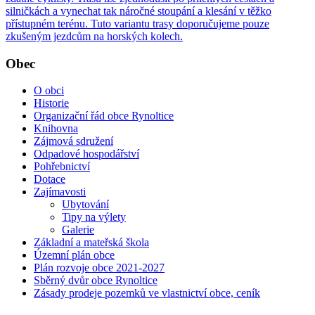
silničkách a vynechat tak náročné stoupání a klesání v těžko
přístupném terénu. Tuto variantu trasy doporučujeme pouze
zkušeným jezdcům na horských kolech.
Obec
O obci
Historie
Organizační řád obce Rynoltice
Knihovna
Zájmová sdružení
Odpadové hospodářství
Pohřebnictví
Dotace
Zajímavosti
Ubytování
Tipy na výlety
Galerie
Základní a mateřská škola
Územní plán obce
Plán rozvoje obce 2021-2027
Sběrný dvůr obce Rynoltice
Zásady prodeje pozemků ve vlastnictví obce, ceník