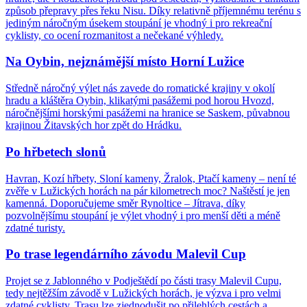
způsob přepravy přes řeku Nisu. Díky relativně příjemnému terénu s
jediným náročným úsekem stoupání je vhodný i pro rekreační
cyklisty, co ocení rozmanitost a nečekané výhledy.
Na Oybin, nejznámější místo Horní Lužice
Středně náročný výlet nás zavede do romatické krajiny v okolí
hradu a kláštěra Oybin, klikatými pasážemi pod horou Hvozd,
náročnějšími horskými pasážemi na hranice se Saskem, půvabnou
krajinou Žitavských hor zpět do Hrádku.
Po hřbetech slonů
Havran, Kozí hřbety, Sloní kameny, Žralok, Ptačí kameny – není té
zvěře v Lužických horách na pár kilometrech moc? Naštěstí je jen
kamenná. Doporučujeme směr Rynoltice – Jítrava, díky
pozvolnějšímu stoupání je výlet vhodný i pro menší děti a méně
zdatné turisty.
Po trase legendárního závodu Malevil Cup
Projet se z Jablonného v Podještědí po části trasy Malevil Cupu,
tedy nejtěžším závodě v Lužických horách, je výzva i pro velmi
zdatné cyklisty. Trasu lze zjednodušit po přilehlých cestách a