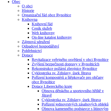
Obec
O obci
Historie
Organizační řád obce Rynoltice
Knihovna
Knihovní řád
Ceník služeb
Web knihovny
On-line katalog knihovny
Zájmová sdružení
Odpadové hospodářství
Pohřebnictví
Dotace
Revitalizace veřejného osvětlení v obci Rynoltice
Zvýšení bezpečnosti dopravy v Rynolticích
Rekonstrukce požární zbrojnice Rynoltice
Cyklostezka sv. Zdislavy, úsek Jítrava
Pořízení kompostérů a štěpkovače pro občany
obce Rynoltice
Dotace Libereckého kraje
Obnova dětského a sportovního hřiště v
Jítravě
Cyklostezka sv. Zdislavy, úsek Jítrava
Pořízení jednovrstvých zásahových obleků
Obnova kamenného podstavce s litinovým