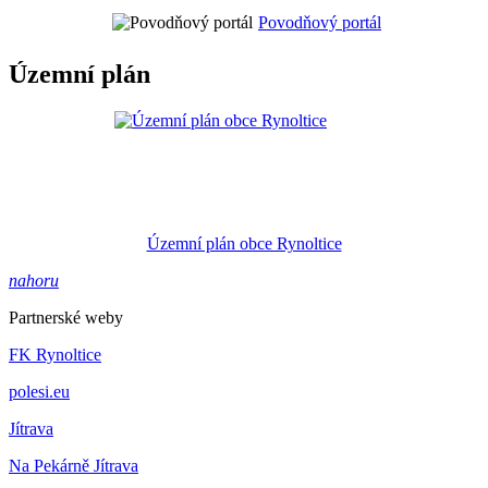
Povodňový portál
Územní plán
Územní plán obce Rynoltice
nahoru
Partnerské weby
FK Rynoltice
polesi.eu
Jítrava
Na Pekárně Jítrava