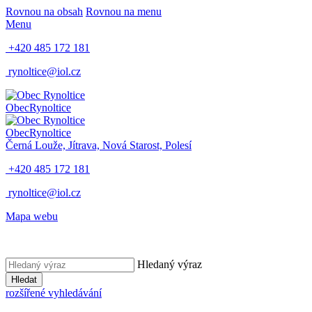
Rovnou na obsah
Rovnou na menu
Menu
+420 485 172 181
rynoltice@iol.cz
Obec
Rynoltice
Obec
Rynoltice
Černá Louže, Jítrava, Nová Starost, Polesí
+420 485 172 181
rynoltice@iol.cz
Mapa webu
Hledaný výraz
Hledat
rozšířené vyhledávání