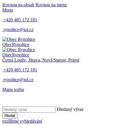
Rovnou na obsah
Rovnou na menu
Menu
+420 485 172 181
rynoltice@iol.cz
Obec
Rynoltice
Obec
Rynoltice
Černá Louže, Jítrava, Nová Starost, Polesí
+420 485 172 181
rynoltice@iol.cz
Mapa webu
Hledaný výraz
Hledat
rozšířené vyhledávání