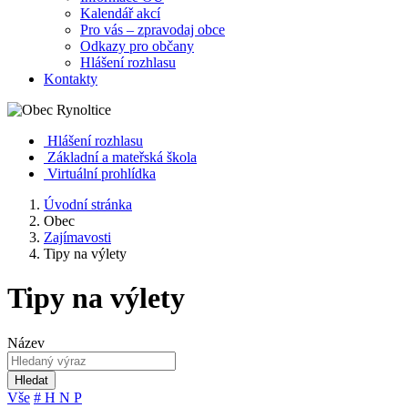
Kalendář akcí
Pro vás – zpravodaj obce
Odkazy pro občany
Hlášení rozhlasu
Kontakty
Hlášení rozhlasu
Základní a mateřská škola
Virtuální prohlídka
Úvodní stránka
Obec
Zajímavosti
Tipy na výlety
Tipy na výlety
Název
Hledat
Vše
#
H
N
P