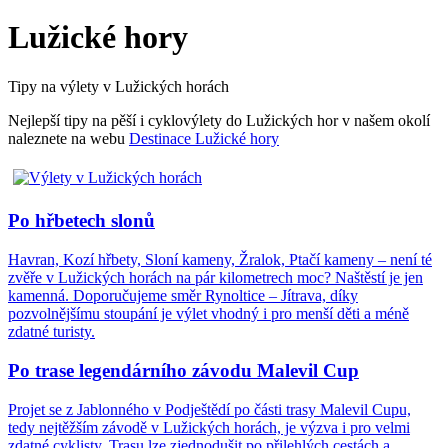
Lužické hory
Tipy na výlety v Lužických horách
Nejlepší tipy na pěší i cyklovýlety do Lužických hor v našem okolí
naleznete na webu
Destinace Lužické hory
Po hřbetech slonů
Havran, Kozí hřbety, Sloní kameny, Žralok, Ptačí kameny – není té
zvěře v Lužických horách na pár kilometrech moc? Naštěstí je jen
kamenná. Doporučujeme směr Rynoltice – Jítrava, díky
pozvolnějšímu stoupání je výlet vhodný i pro menší děti a méně
zdatné turisty.
Po trase legendárního závodu Malevil Cup
Projet se z Jablonného v Podještědí po části trasy Malevil Cupu,
tedy nejtěžším závodě v Lužických horách, je výzva i pro velmi
zdatné cyklisty. Trasu lze zjednodušit po přilehlých cestách a