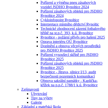
Pořízení a výměna pneu zásahových
vozidel JSDHO Rynoltice 2024
Pořízení zásahových obleků pro JSDHO
Rynoltice 2024
Cykloinfopoint Rynoltice
Interpretace místního dědictví Rynoltic
Technické zhodnocení zázemí fotbalového
hřiště na st.p.č. 393, k.ú. Rynoltice
Rynoltice - požární přívěs pro hašení 2025
Oprava interiéru OÚ Rynoltice
Doplnění a obnova věcných prostředků
pro JSDHO Rynoltice 2025
Pořízení vysoušecí skříně pro JSDHO
Rynoltice 2025
Pořízení zásahových obleků pro JSDHO
Rynoltice 2025
Rynoltice - Jítrava, silnice I/13, audit
bezpečnosti pozemních komunikací
Obnova sakrální památky - Kaplička-
křížek na p.p.č. 1788/1 k.ú. Rynoltice
Zajímavosti
Ubytování
Tipy na výlety
Galerie
Základní a mateřská škola