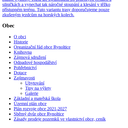
silničkách a vynechat tak náročné stoupání a klesání v těžko
přístupném terénu. Tuto variantu trasy doporučujeme pouze
zkušeným jezdcům na horských kolech.
Obec
O obci
Historie
Organizační řád obce Rynoltice
Knihovna
Zájmová sdružení
Odpadové hospodářství
Pohřebnictví
Dotace
Zajímavosti
Ubytování
Tipy na výlety
Galerie
Základní a mateřská škola
Územní plán obce
Plán rozvoje obce 2021-2027
Sběrný dvůr obce Rynoltice
Zásady prodeje pozemků ve vlastnictví obce, ceník