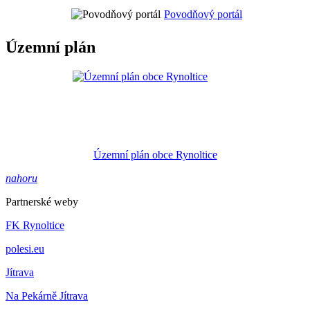
Povodňový portál
Územní plán
Územní plán obce Rynoltice
nahoru
Partnerské weby
FK Rynoltice
polesi.eu
Jítrava
Na Pekárně Jítrava