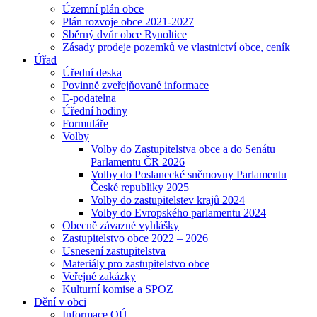
Územní plán obce
Plán rozvoje obce 2021-2027
Sběrný dvůr obce Rynoltice
Zásady prodeje pozemků ve vlastnictví obce, ceník
Úřad
Úřední deska
Povinně zveřejňované informace
E-podatelna
Úřední hodiny
Formuláře
Volby
Volby do Zastupitelstva obce a do Senátu
Parlamentu ČR 2026
Volby do Poslanecké sněmovny Parlamentu
České republiky 2025
Volby do zastupitelstev krajů 2024
Volby do Evropského parlamentu 2024
Obecně závazné vyhlášky
Zastupitelstvo obce 2022 – 2026
Usnesení zastupitelstva
Materiály pro zastupitelstvo obce
Veřejné zakázky
Kulturní komise a SPOZ
Dění v obci
Informace OÚ