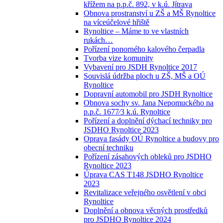
křížem na p.p.č. 892, v k.ú. Jítrava
Obnova prostranství u ZŠ a MŠ Rynoltice
na víceúčelové hřiště
Rynoltice – Máme to ve vlastních
rukách…
Pořízení ponorného kalového čerpadla
Tvorba vize komunity
Vybavení pro JSDH Rynoltice 2017
Souvislá údržba ploch u ZŠ, MŠ a OÚ
Rynoltice
Dopravní automobil pro JSDH Rynoltice
Obnova sochy sv. Jana Nepomuckého na
p.p.č. 1677⁄3 k.ú. Rynoltice
Pořízení a doplnění dýchací techniky pro
JSDHO Rynoltice 2023
Oprava fasády OÚ Rynoltice a budovy pro
obecní techniku
Pořízení zásahových obleků pro JSDHO
Rynoltice 2023
Úprava CAS T148 JSDHO Rynoltice
2023
Revitalizace veřejného osvětlení v obci
Rynoltice
Doplnění a obnova věcných prostředků
pro JSDHO Rynoltice 2024