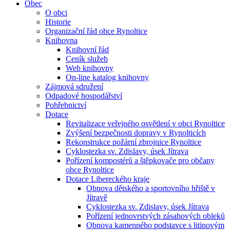
Obec
O obci
Historie
Organizační řád obce Rynoltice
Knihovna
Knihovní řád
Ceník služeb
Web knihovny
On-line katalog knihovny
Zájmová sdružení
Odpadové hospodářství
Pohřebnictví
Dotace
Revitalizace veřejného osvětlení v obci Rynoltice
Zvýšení bezpečnosti dopravy v Rynolticích
Rekonstrukce požární zbrojnice Rynoltice
Cyklostezka sv. Zdislavy, úsek Jítrava
Pořízení kompostérů a štěpkovače pro občany
obce Rynoltice
Dotace Libereckého kraje
Obnova dětského a sportovního hřiště v
Jítravě
Cyklostezka sv. Zdislavy, úsek Jítrava
Pořízení jednovrstvých zásahových obleků
Obnova kamenného podstavce s litinovým