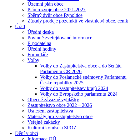
Územní plán obce
Plán rozvoje obce 2021-2027
Sběrný dvůr obce Rynoltice
Zásady prodeje pozemků ve vlastnictví obce, ceník
Úřad
Úřední deska
Povinně zveřejňované informace
E-podatelna
Úřední hodiny
Formuláře
Volby
Volby do Zastupitelstva obce a do Senátu
Parlamentu ČR 2026
Volby do Poslanecké sněmovny Parlamentu
České republiky 2025
Volby do zastupitelstev krajů 2024
Volby do Evropského parlamentu 2024
Obecně závazné vyhlášky
Zastupitelstvo obce 2022 – 2026
Usnesení zastupitelstva
Materiály pro zastupitelstvo obce
Veřejné zakázky
Kulturní komise a SPOZ
Dění v obci
Informace OÚ