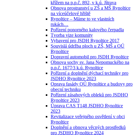
křížem na p.p.č. 892, v k.ú. Jítrava
Obnova prostranství u ZŠ a MŠ Rynoltice
na víceúčelové hřiště
Rynoltice – Máme to ve vlastních
rukách…
Pořízení ponorného kalového čerpadla
Tvorba vize komunity
Vybavení pro JSDH Rynoltice 2017
Souvislá údržba ploch u ZŠ, MŠ a OÚ
Rynoltice
Dopravní automobil pro JSDH Rynoltice
Obnova sochy sv. Jana Nepomuckého na
p.p.č. 1677⁄3 k.ú. Rynoltice
Pořízení a doplnění dýchací techniky pro
JSDHO Rynoltice 2023
Oprava fasády OÚ Rynoltice a budovy pro
obecní techniku
Pořízení zásahových obleků pro JSDHO
Rynoltice 2023
Úprava CAS T148 JSDHO Rynoltice
2023
Revitalizace veřejného osvětlení v obci
Rynoltice
Doplnění a obnova věcných prostředků
pro JSDHO Rynoltice 2024