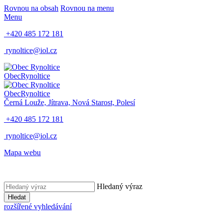
Rovnou na obsah
Rovnou na menu
Menu
+420 485 172 181
rynoltice@iol.cz
Obec
Rynoltice
Obec
Rynoltice
Černá Louže, Jítrava, Nová Starost, Polesí
+420 485 172 181
rynoltice@iol.cz
Mapa webu
Hledaný výraz
Hledat
rozšířené vyhledávání