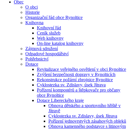
Obec
O obci
Historie
Organizační řád obce Rynoltice
Knihovna
Knihovní řád
Ceník služeb
Web knihovny
On-line katalog knihovny
Zájmová sdružení
Odpadové hospodářství
Pohřebnictví
Dotace
Revitalizace veřejného osvětlení v obci Rynoltice
Zvýšení bezpečnosti dopravy v Rynolticích
Rekonstrukce požární zbrojnice Rynoltice
Cyklostezka sv. Zdislavy, úsek Jítrava
Pořízení kompostérů a štěpkovače pro občany
obce Rynoltice
Dotace Libereckého kraje
Obnova dětského a sportovního hřiště v
Jítravě
Cyklostezka sv. Zdislavy, úsek Jítrava
Pořízení jednovrstvých zásahových obleků
Obnova kamenného podstavce s litinovým