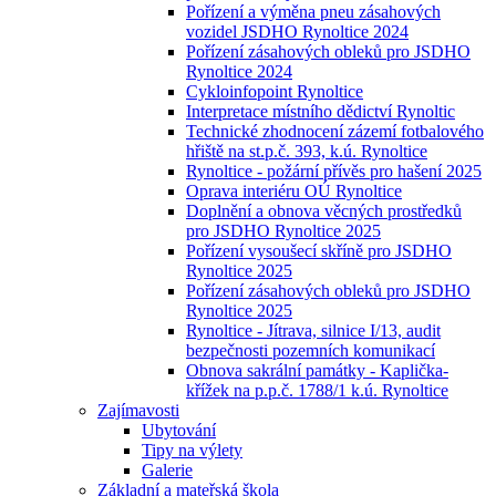
Pořízení a výměna pneu zásahových
vozidel JSDHO Rynoltice 2024
Pořízení zásahových obleků pro JSDHO
Rynoltice 2024
Cykloinfopoint Rynoltice
Interpretace místního dědictví Rynoltic
Technické zhodnocení zázemí fotbalového
hřiště na st.p.č. 393, k.ú. Rynoltice
Rynoltice - požární přívěs pro hašení 2025
Oprava interiéru OÚ Rynoltice
Doplnění a obnova věcných prostředků
pro JSDHO Rynoltice 2025
Pořízení vysoušecí skříně pro JSDHO
Rynoltice 2025
Pořízení zásahových obleků pro JSDHO
Rynoltice 2025
Rynoltice - Jítrava, silnice I/13, audit
bezpečnosti pozemních komunikací
Obnova sakrální památky - Kaplička-
křížek na p.p.č. 1788/1 k.ú. Rynoltice
Zajímavosti
Ubytování
Tipy na výlety
Galerie
Základní a mateřská škola