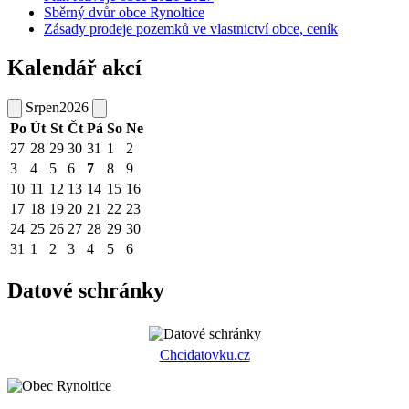
Sběrný dvůr obce Rynoltice
Zásady prodeje pozemků ve vlastnictví obce, ceník
Kalendář akcí
Srpen
2026
Po
Út
St
Čt
Pá
So
Ne
27
28
29
30
31
1
2
3
4
5
6
7
8
9
10
11
12
13
14
15
16
17
18
19
20
21
22
23
24
25
26
27
28
29
30
31
1
2
3
4
5
6
Datové schránky
Chcidatovku.cz