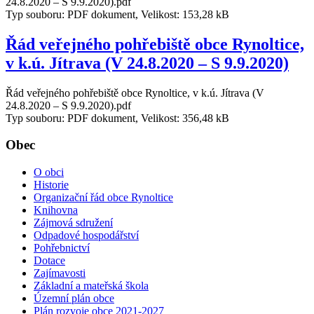
24.8.2020 – S 9.9.2020).pdf
Typ souboru: PDF dokument, Velikost: 153,28 kB
Řád veřejného pohřebiště obce Rynoltice,
v k.ú. Jítrava (V 24.8.2020 – S 9.9.2020)
Řád veřejného pohřebiště obce Rynoltice, v k.ú. Jítrava (V
24.8.2020 – S 9.9.2020).pdf
Typ souboru: PDF dokument, Velikost: 356,48 kB
Obec
O obci
Historie
Organizační řád obce Rynoltice
Knihovna
Zájmová sdružení
Odpadové hospodářství
Pohřebnictví
Dotace
Zajímavosti
Základní a mateřská škola
Územní plán obce
Plán rozvoje obce 2021-2027