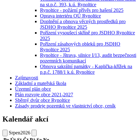
na st.p.č. 393, k.ú. Rynoltice
Rynoltice - požární přívěs pro hašení 2025
Oprava interiéru OÚ Rynoltice
Doplnění a obnova věcných prostředků pro
JSDHO Rynoltice 2025
Pořízení vysoušecí skříně pro JSDHO Rynoltice
2025
Pořízení zásahových obleků pro JSDHO
Rynoltice 2025
Rynoltice - Jítrava, silnice I/13, audit bezpečnosti
pozemních komunikací
Obnova sakrální památky - Kaplička-křížek na
p.p.č. 1788/1 k.ú. Rynoltice
Zajímavosti
Základní a mateřská škola
Územní plán obce
Plán rozvoje obce 2021-2027
Sběrný dvůr obce Rynoltice
Zásady prodeje pozemků ve vlastnictví obce, ceník
Kalendář akcí
Srpen
2026
Po
Út
St
Čt
Pá
So
Ne