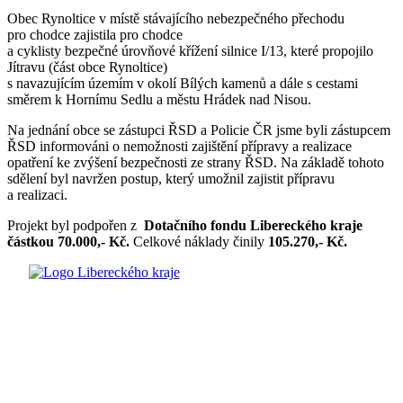
Obec Rynoltice v místě stávajícího nebezpečného přechodu
pro chodce zajistila pro chodce
a cyklisty bezpečné úrovňové křížení silnice I/13, které propojilo
Jítravu (část obce Rynoltice)
s navazujícím územím v okolí Bílých kamenů a dále s cestami
směrem k Hornímu Sedlu a městu Hrádek nad Nisou.
Na jednání obce se zástupci ŘSD a Policie ČR jsme byli zástupcem
ŘSD informováni o nemožnosti zajištění přípravy a realizace
opatření ke zvýšení bezpečnosti ze strany ŘSD. Na základě tohoto
sdělení byl navržen postup, který umožnil zajistit přípravu
a realizaci.
Projekt byl podpořen z
Dotačního fondu Libereckého kraje
částkou 70.000,- Kč.
Celkové náklady činily
105.270,- Kč.