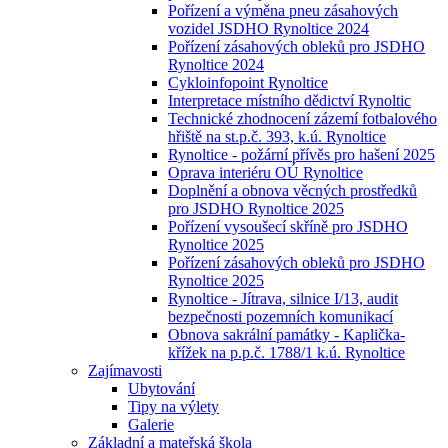
Pořízení a výměna pneu zásahových
vozidel JSDHO Rynoltice 2024
Pořízení zásahových obleků pro JSDHO
Rynoltice 2024
Cykloinfopoint Rynoltice
Interpretace místního dědictví Rynoltic
Technické zhodnocení zázemí fotbalového
hřiště na st.p.č. 393, k.ú. Rynoltice
Rynoltice - požární přívěs pro hašení 2025
Oprava interiéru OÚ Rynoltice
Doplnění a obnova věcných prostředků
pro JSDHO Rynoltice 2025
Pořízení vysoušecí skříně pro JSDHO
Rynoltice 2025
Pořízení zásahových obleků pro JSDHO
Rynoltice 2025
Rynoltice - Jítrava, silnice I/13, audit
bezpečnosti pozemních komunikací
Obnova sakrální památky - Kaplička-
křížek na p.p.č. 1788/1 k.ú. Rynoltice
Zajímavosti
Ubytování
Tipy na výlety
Galerie
Základní a mateřská škola