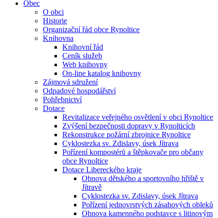
Obec
O obci
Historie
Organizační řád obce Rynoltice
Knihovna
Knihovní řád
Ceník služeb
Web knihovny
On-line katalog knihovny
Zájmová sdružení
Odpadové hospodářství
Pohřebnictví
Dotace
Revitalizace veřejného osvětlení v obci Rynoltice
Zvýšení bezpečnosti dopravy v Rynolticích
Rekonstrukce požární zbrojnice Rynoltice
Cyklostezka sv. Zdislavy, úsek Jítrava
Pořízení kompostérů a štěpkovače pro občany
obce Rynoltice
Dotace Libereckého kraje
Obnova dětského a sportovního hřiště v
Jítravě
Cyklostezka sv. Zdislavy, úsek Jítrava
Pořízení jednovrstvých zásahových obleků
Obnova kamenného podstavce s litinovým