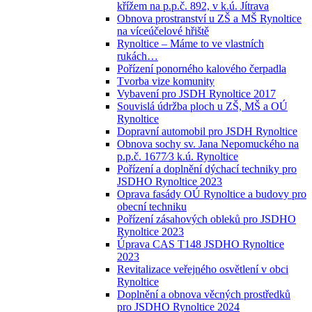
křížem na p.p.č. 892, v k.ú. Jítrava
Obnova prostranství u ZŠ a MŠ Rynoltice
na víceúčelové hřiště
Rynoltice – Máme to ve vlastních
rukách…
Pořízení ponorného kalového čerpadla
Tvorba vize komunity
Vybavení pro JSDH Rynoltice 2017
Souvislá údržba ploch u ZŠ, MŠ a OÚ
Rynoltice
Dopravní automobil pro JSDH Rynoltice
Obnova sochy sv. Jana Nepomuckého na
p.p.č. 1677⁄3 k.ú. Rynoltice
Pořízení a doplnění dýchací techniky pro
JSDHO Rynoltice 2023
Oprava fasády OÚ Rynoltice a budovy pro
obecní techniku
Pořízení zásahových obleků pro JSDHO
Rynoltice 2023
Úprava CAS T148 JSDHO Rynoltice
2023
Revitalizace veřejného osvětlení v obci
Rynoltice
Doplnění a obnova věcných prostředků
pro JSDHO Rynoltice 2024