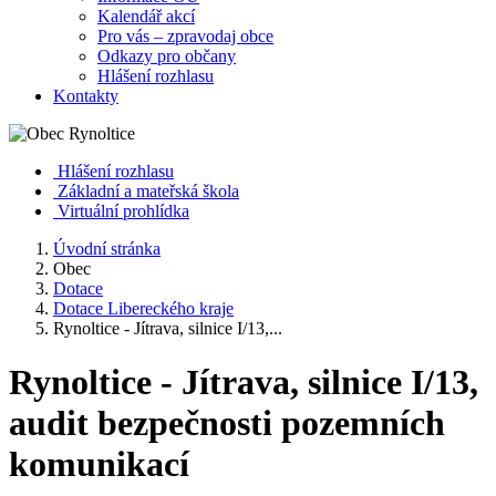
Kalendář akcí
Pro vás – zpravodaj obce
Odkazy pro občany
Hlášení rozhlasu
Kontakty
Hlášení rozhlasu
Základní a mateřská škola
Virtuální prohlídka
Úvodní stránka
Obec
Dotace
Dotace Libereckého kraje
Rynoltice - Jítrava, silnice I/13,...
Rynoltice - Jítrava, silnice I/13,
audit bezpečnosti pozemních
komunikací