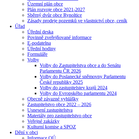
Územní plán obce
Plán rozvoje obce 2021-2027
Sběrný dvůr obce Rynoltice
Zásady prodeje pozemků ve vlastnictví obce, ceník
Úřad
Úřední deska
Povinně zveřejňované informace
E-podatelna
Úřední hodiny
Formuláře
Volby
Volby do Zastupitelstva obce a do Senátu
Parlamentu ČR 2026
Volby do Poslanecké sněmovny Parlamentu
České republiky 2025
Volby do zastupitelstev krajů 2024
Volby do Evropského parlamentu 2024
Obecně závazné vyhlášky
Zastupitelstvo obce 2022 – 2026
Usnesení zastupitelstva
Materiály pro zastupitelstvo obce
Veřejné zakázky
Kulturní komise a SPOZ
Dění v obci
Informace OÚ