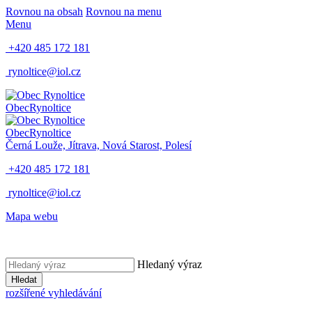
Rovnou na obsah
Rovnou na menu
Menu
+420 485 172 181
rynoltice@iol.cz
Obec
Rynoltice
Obec
Rynoltice
Černá Louže, Jítrava, Nová Starost, Polesí
+420 485 172 181
rynoltice@iol.cz
Mapa webu
Hledaný výraz
Hledat
rozšířené vyhledávání