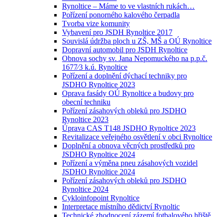
Rynoltice – Máme to ve vlastních rukách…
Pořízení ponorného kalového čerpadla
Tvorba vize komunity
Vybavení pro JSDH Rynoltice 2017
Souvislá údržba ploch u ZŠ, MŠ a OÚ Rynoltice
Dopravní automobil pro JSDH Rynoltice
Obnova sochy sv. Jana Nepomuckého na p.p.č.
1677⁄3 k.ú. Rynoltice
Pořízení a doplnění dýchací techniky pro
JSDHO Rynoltice 2023
Oprava fasády OÚ Rynoltice a budovy pro
obecní techniku
Pořízení zásahových obleků pro JSDHO
Rynoltice 2023
Úprava CAS T148 JSDHO Rynoltice 2023
Revitalizace veřejného osvětlení v obci Rynoltice
Doplnění a obnova věcných prostředků pro
JSDHO Rynoltice 2024
Pořízení a výměna pneu zásahových vozidel
JSDHO Rynoltice 2024
Pořízení zásahových obleků pro JSDHO
Rynoltice 2024
Cykloinfopoint Rynoltice
Interpretace místního dědictví Rynoltic
Technické zhodnocení zázemí fotbalového hřiště