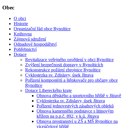
Obec
O obci
Historie
Organizační řád obce Rynoltice
Knihovna
Zájmová sdružení
Odpadové hospodářství
Pohřebnictví
Dotace
Revitalizace veřejného osvětlení v obci Rynoltice
Zvýšení bezpečnosti dopravy v Rynolticích
Rekonstrukce požární zbrojnice Rynoltice
Cyklostezka sv. Zdislavy, úsek Jítrava
Pořízení kompostérů a štěpkovače pro občany obce
Rynoltice
Dotace Libereckého kraje
Obnova dětského a sportovního hřiště v Jítravě
Cyklostezka sv. Zdislavy, úsek Jítrava
Pořízení jednovrstvých zásahových obleků
Obnova kamenného podstavce s litinovým
křížem na p.p.č. 892, v k.ú. Jítrava
Obnova prostranství u ZŠ a MŠ Rynoltice na
víceúčelové hřiště